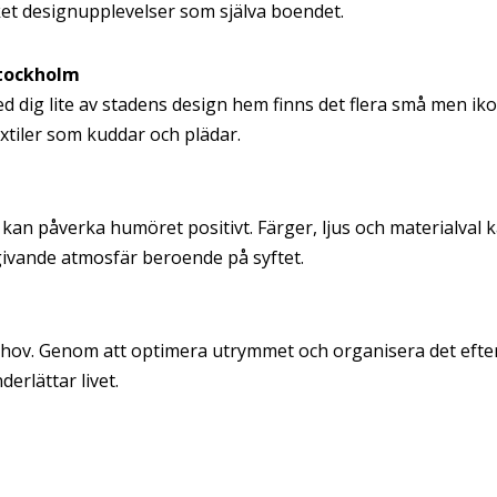
ycket designupplevelser som själva boendet.
Stockholm
med dig lite av stadens design hem finns det flera små men i
extiler som kuddar och plädar.
ö kan påverka humöret positivt. Färger, ljus och materialval 
igivande atmosfär beroende på syftet.
behov. Genom att optimera utrymmet och organisera det efte
rlättar livet.