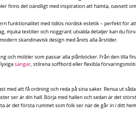
er finns det oändligt med inspiration att hämta, oavsett om
 funktionalitet med tidlös nordisk estetik – perfekt för a
lag, mjuka textilier och noggrant utvalda detaljer kan du förv
modern skandinavisk design med årets alla årstider.
ing och möbler som passar alla plånböcker. Från den lilla fi
 lyxiga
sängar
, stilrena soffbord eller flexibla förvaringsmöbl
tast med att få ordning och reda på sina saker. Rensa ut såd
ster ser är din hall. Börja med hallen och sedan är det störs
ta är det första rummet som folk ser när de går in i ditt h