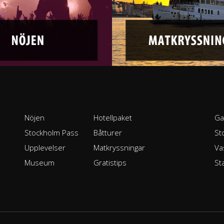
Nöjen
Hotellpaket
Ga
Stockholm Pass
Båtturer
St
Upplevelser
Matkryssningar
Va
Museum
Gratistips
St