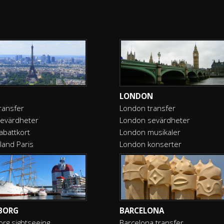
LONDON
transfer
London transfer
sevärdheter
London sevärdheter
rabattkort
London musikaler
land Paris
London konserter
BORG
BARCELONA
rg sightseeing
Barcelona transfer