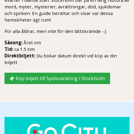
kvarter i Gamla Stan. Stockholm bär på en lång histora av
mord, myter, mysterier, avrättningar, död, sjukdomar
och spöken. En guide berättar och visar var dessa
hemskheter ägt rum!
För alla åldrar, men inte för den lättskrämde -:)
Säsong:
Året om
Tid:
ca 1.5 tim
Direktbiljett:
Du bokar datum direkt vid köp av din
biljett
Köp biljett till Spökvandring i Stockholm