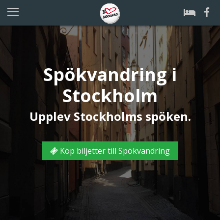
Spökvandring i
Stockholm
Upplev Stockholms spöken.
Köp biljetter till Spökvandring