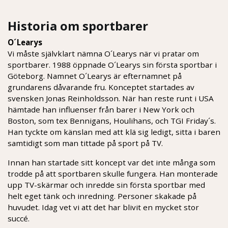
Historia om sportbarer
O´Learys
Vi måste självklart nämna O´Learys när vi pratar om
sportbarer. 1988 öppnade O´Learys sin första sportbar i
Göteborg. Namnet O´Learys är efternamnet på
grundarens dåvarande fru. Konceptet startades av
svensken Jonas Reinholdsson. När han reste runt i USA
hämtade han influenser från barer i New York och
Boston, som tex Bennigans, Houlihans, och TGI Friday´s.
Han tyckte om känslan med att klä sig ledigt, sitta i baren
samtidigt som man tittade på sport på TV.
Innan han startade sitt koncept var det inte många som
trodde på att sportbaren skulle fungera. Han monterade
upp TV-skärmar och inredde sin första sportbar med
helt eget tänk och inredning. Personer skakade på
huvudet. Idag vet vi att det har blivit en mycket stor
succé.