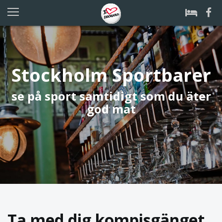
Stockholm Sportbarer
se på sport samtidigt som du äter
god mat
Ta med dig kompisgänget