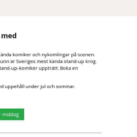
n med
 kända komiker och nykomlingar på scenen.
runn är Sveriges mest kända stand-up krog.
stand-up-komiker uppträtt. Boka en
ed uppehåll under jul och sommar.
+ middag