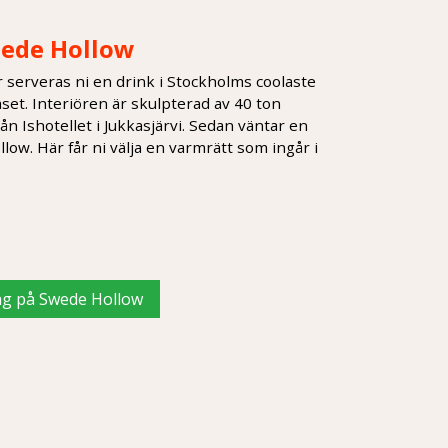
h
wede Hollow
r serveras ni en drink i Stockholms coolaste
glaset. Interiören är skulpterad av 40 ton
ån Ishotellet i Jukkasjärvi. Sedan väntar en
w. Här får ni välja en varmrätt som ingår i
ag på Swede Hollow