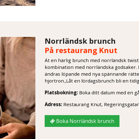
Norrländsk brunch
På restaurang Knut
Ät en härlig brunch med norrländsk twist
kombination med norrländska godsaker.
ändras löpande med nya spännande rätter.
hjortron.,Låt en lördagsbrunch bli en tidi
Platsbokning:
Boka ditt datum med en g
Adress:
Restaurang Knut, Regeringsgata
Boka Norrländsk brunch