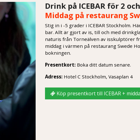
Drink på ICEBAR för 2 oc
Middag på restaurang S
Stig in i -5 grader i ICEBAR Stockholm. Hä
bar. Allt är gjort av is, till och med drink
naturis från Torneälven av isskulptörer fr
middag i värmen på restaurang Swede Hollo
bokningen.
Presentkort:
Boka ditt datum senare.
Adress:
Hotel C Stockholm, Vasaplan 4
Köp presentkort till ICEBAR + midd