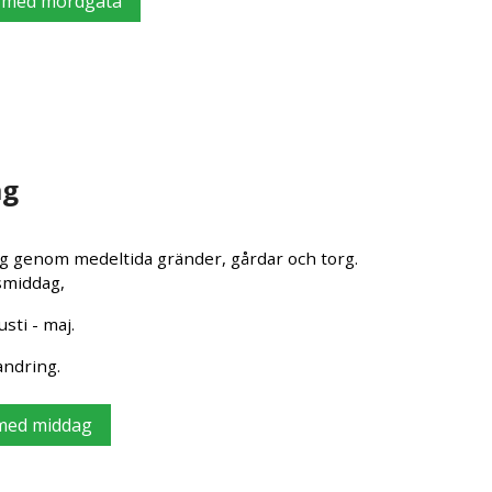
g med mordgåta
ag
g genom medeltida gränder, gårdar och torg.
smiddag,
sti - maj.
andring.
 med middag