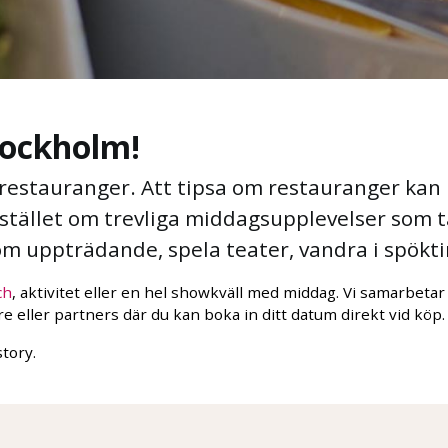
tockholm!
restauranger. Att tipsa om restauranger kan 
istället om trevliga middagsupplevelser som ta
 om uppträdande, spela teater, vandra i spök
ch
, aktivitet eller en hel showkväll med middag. Vi samarbet
 eller partners där du kan boka in ditt datum direkt vid köp.
story.