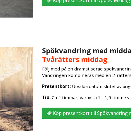
Köp presentkort till Upplev Midda
Spökvandring med midd
Tvårätters middag
Följ med på en dramatiserad spökvandrin
Vandringen kombineras med en 2-rätter
Presentkort:
Utvalda datum slutet av augu
Tid:
Ca 4 timmar, varav ca 1 - 1,5 timme v
Köp presentkort till Spökvandring