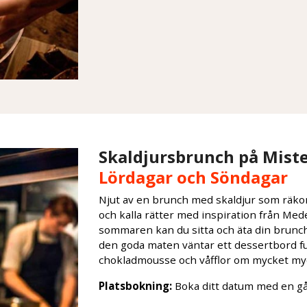
Skaldjursbrunch på Mist
Lördagar och Söndagar
Njut av en brunch med skaldjur som räkor
och kalla rätter med inspiration från Med
sommaren kan du sitta och äta din brunch
den goda maten väntar ett dessertbord ful
chokladmousse och våfflor om mycket my
Platsbokning:
Boka ditt datum med en g