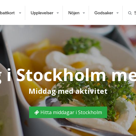
battkort
Upplevelser
Nöjen
Godsaker
 i Stockholm m
Middag med aktivitet
Hitta middagar i Stockholm