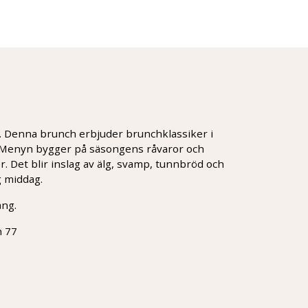
. Denna brunch erbjuder brunchklassiker i
 Menyn bygger på säsongens råvaror och
 Det blir inslag av älg, svamp, tunnbröd och
g middag.
ång.
n 77